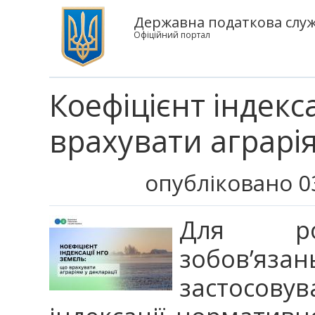
Державна податкова служ
Офіційний портал
Коефіцієнт індекс
врахувати аграрія
опубліковано 0
Для роз
зобов’
застосов