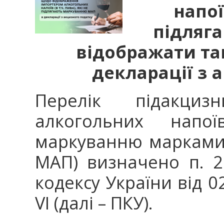
напоїв
підляг
відображати так
декларації з 
Перелік підакциз
алкогольних напо
маркуванню марками 
МАП) визначено п. 2
кодексу України від 0
VІ (далі – ПКУ).