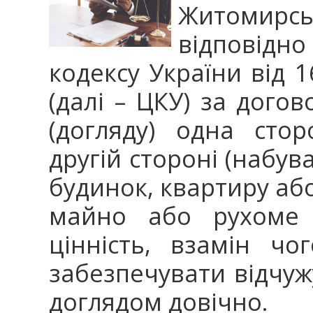
Житомирськ
відповідн
кодексу України від 1
(далі – ЦКУ) за дого
(догляду) одна стор
другій стороні (набув
будинок, квартиру або
майно або рухоме 
цінність, взамін чо
забезпечувати відчуж
доглядом довічно.