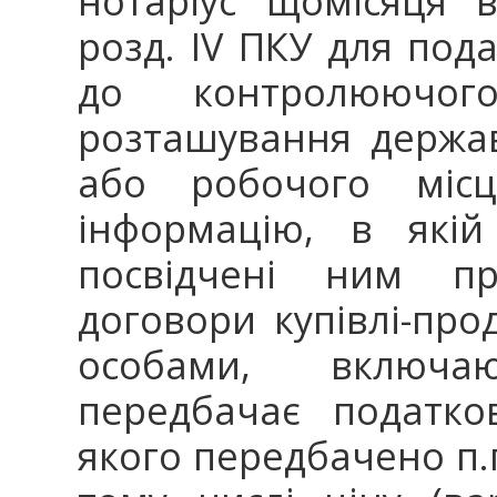
нотаріус щомісяця 
розд. IV ПКУ для под
до контролюючо
розташування держав
або робочого місц
інформацію, в якій
посвідчені ним пр
договори купівлі-про
особами, включа
передбачає податко
якого передбачено п.п.