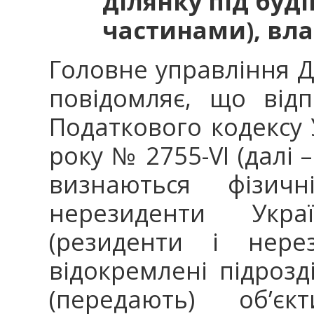
ділянку під буд
частинами), вла
Головне управління Д
повідомляє, що відп
Податкового кодексу 
року № 2755-VI (далі 
визнаються фізич
нерезиденти Укра
(резиденти і нере
відокремлені підрозд
(передають) об’є