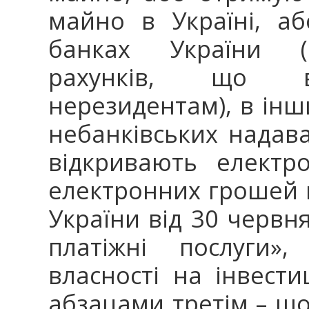
майно в Україні, а
банках України (к
рахунків, що ві
нерезидентам), в інш
небанківських надава
відкривають електр
електронних грошей в
України від 30 червн
платіжні послуги»
власності на інвест
абзацами третім – шост