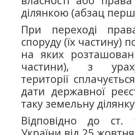
власності або прав
ділянкою (абзац перши
При переході права
споруду (їх частину) п
на яких розташовані 
частини), з урах
території сплачуєтьс
дати державної реєс
таку земельну ділянку (
Відповідно до ст. 
України від 25 жовтня 