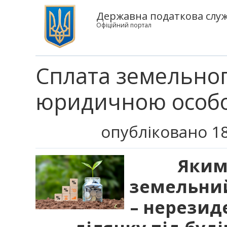
Державна податкова служ
Офіційний портал
Сплата земельног
юридичною особо
опубліковано 18
Яким
земельни
– нерезиде