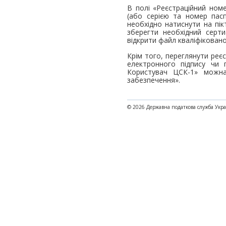
В полі «Реєстраційний ном
(або серією та номер пас
необхідно натиснути на пік
зберегти необхідний серти
відкрити файл кваліфіковано
Крім того, переглянути реє
електронного підпису чи 
Користувач ЦСК-1» можна
забезпечення».
© 2026 Державна податкова служба Укр