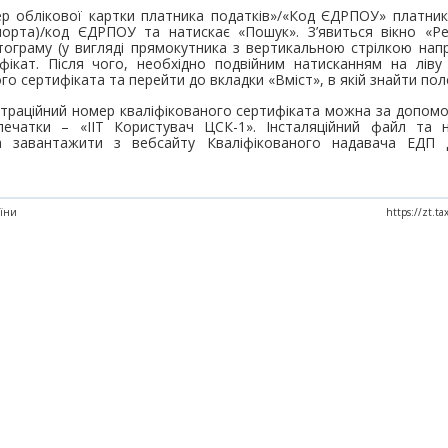
ер облікової картки платника податків»/«Код ЄДРПОУ» платник 
порта)/код ЄДРПОУ та натискає «Пошук». З’явиться вікно «Ре
тограму (у вигляді прямокутника з вертикальною стрілкою нап
фікат. Після чого, необхідно подвійним натисканням на ліву
го сертифіката та перейти до вкладки «Вміст», в якій знайти пол
страційний номер кваліфікованого сертифіката можна за допом
печатки – «ІІТ Користувач ЦСК-1». Інсталяційний файл та н
 завантажити з вебсайту Кваліфікованого надавача ЕДП 
аїни
https://zt.t