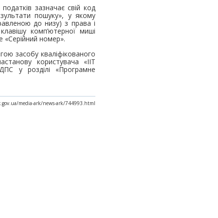
податків зазначає свій код
зультати пошуку», у якому
равленою до низу) з права і
 клавішу комп’ютерної миші
е «Серійний номер».
огою засобу кваліфікованого
астанову користувача «ІІТ
ДПС у розділі «Програмне
ax.gov.ua/media-ark/news-ark/744993.html