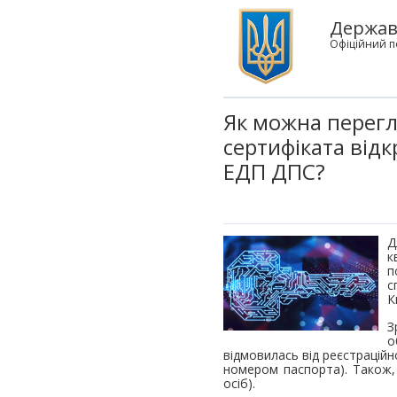
Державн
Офіційний п
Як можна перегл
сертифіката від
ЕДП ДПС?
Д
к
п
с
К
З
о
відмовилась від реєстраційн
номером паспорта). Також
осіб).