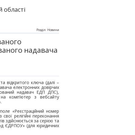
 області
Розділ: Новини
ваного
ованого надавача
та відкритого ключа (далі –
давача електронних довірчих
кований надавач ЕДП ДПС),
 на комп’ютер з вебсайту
.
 поле «Реєстраційний номер
з свої релігійні переконання
ів здійснюється за серією та
од ЄДРПОУ» (для юридичних