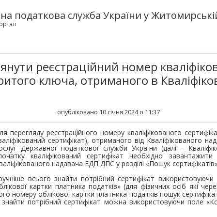
а податкова служба України у Житомирській
ортал
янути реєстраційний номер кваліфіко
критого ключа, отриманого в Кваліфік
опубліковано 10 січня 2024 о 11:37
ля перегляду реєстраційного номеру кваліфікованого сертифіка
валіфікований сертифікат), отриманого від Кваліфікованого на
ослуг Державної податкової служби України (далі – Кваліфі
початку кваліфікований сертифікат необхідно завантажити
валіфікованого надавача ЕДП ДПС у розділі «Пошук сертифікатів»
ручніше всього знайти потрібний сертифікат використовуючи
блікової картки платника податків» (для фізичних осіб які чере
ого номеру облікової картки платника податків пошук сертифікат
, знайти потрібний сертифікат можна використовуючи поле «К