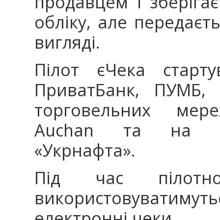
продавцем і зберіга
обліку, але передаєт
вигляді.
Пілот єЧека старту
ПриватБанк, ПУМБ,
торговельних мере
Auchan та на ав
«Укрнафта».
Під час пілотн
використовуватимут
електронні чеки.