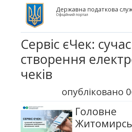
Державна податкова служ
Офіційний портал
Сервіс єЧек: суча
створення електр
чеків
опубліковано 0
Головне
Житомирськ