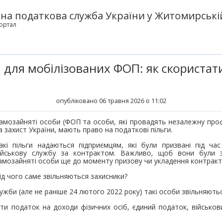
а податкова служба України у Житомирській
ортал
и для мобілізованих ФОП: як скористат
опубліковано 06 травня 2026 о 11:02
амозайняті особи (ФОП та особи, які провадять незалежну профес
а захист України, мають право на податкові пільги.
акі пільги надаються підприємцям, які були призвані під час
ійськову службу за контрактом. Важливо, щоб вони були 
амозайняті особи ще до моменту призову чи укладення контракт
ід чого саме звільняються захисники?
лужби (але не раніше 24 лютого 2022 року) такі особи звільняютьс
ти податок на доходи фізичних осіб, єдиний податок, військов