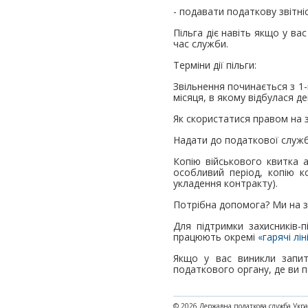
- подавати податкову звітніс
Пільга діє навіть якщо у ва
час служби.
Терміни дії пільги:
Звільнення починається з 1-
місяця, в якому відбулася де
Як скористатися правом на з
Надати до податкової служби
Копію військового квитка а
особливий період, копію к
укладення контракту).
Потрібна допомога? Ми на зв
Для підтримки захисників-
працюють окремі
«гарячі ліні
Якщо у вас виникли запит
податкового органу, де ви п
© 2026 Державна податкова служба Укр