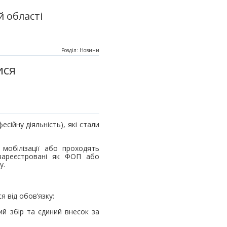
 області
Розділ: Новини
ися
ійну діяльність), які стали
 мобілізації або проходять
зареєстровані як ФОП або
у.
я від обов’язку:
ий збір та єдиний внесок за