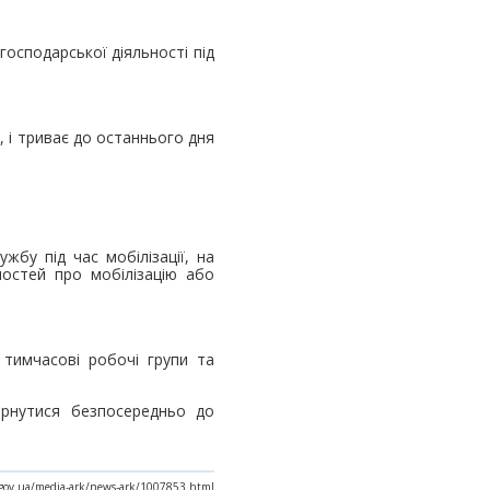
господарської діяльності під
, і триває до останнього дня
жбу під час мобілізації, на
мостей про мобілізацію або
 тимчасові робочі групи та
ернутися безпосередньо до
x.gov.ua/media-ark/news-ark/1007853.html