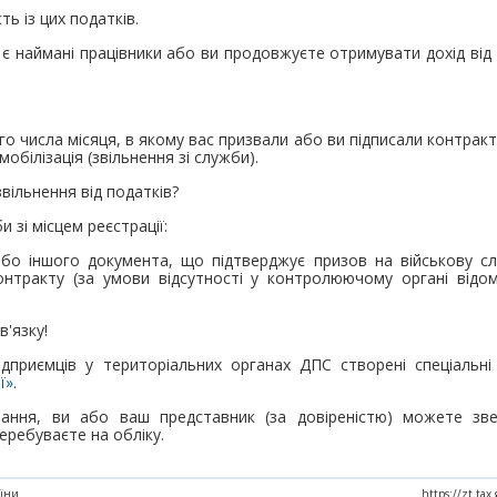
ть із цих податків.
с є наймані працівники або ви продовжуєте отримувати дохід від 
го числа місяця, в якому вас призвали або ви підписали контракт
мобілізація (звільнення зі служби).
вільнення від податків?
 зі місцем реєстрації:
бо іншого документа, що підтверджує призов на військову слу
онтракту (за умови відсутності у контролюючому органі відо
'язку!
підприємців у територіальних органах ДПС створені спеціальні
ї».
ання, ви або ваш представник (за довіреністю) можете зв
еребуваєте на обліку.
аїни
https://zt.ta