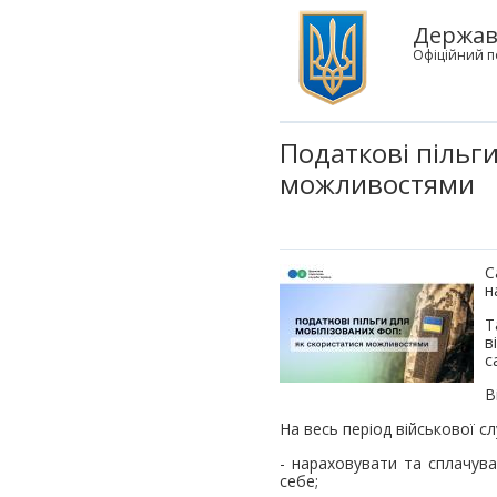
Державн
Офіційний п
Податкові пільг
можливостями
С
н
Т
в
с
В
На весь період військової с
- нараховувати та сплачува
себе;