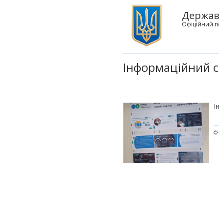
Державн
Офіційний п
Інформаційний с
І
© 