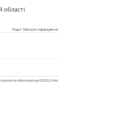
 області
Розділ: Зовнішнє Інформування
iya/zovnishne-informuvannya/550322.html