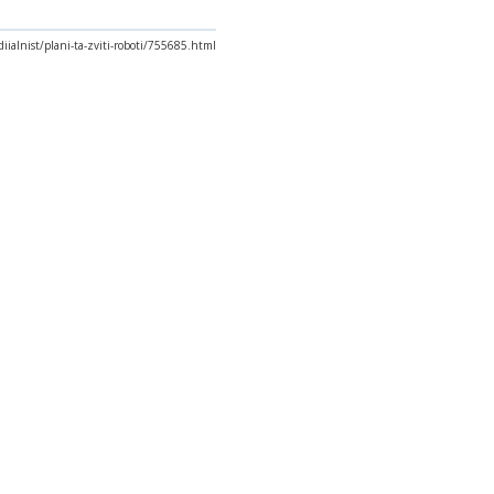
diialnist/plani-ta-zviti-roboti/755685.html