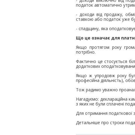
- доходи виключно від пода
податок автоматично утриму
- доходи від продажу, об
ставкою або податок уже бу
- спадщину, яка оподаткову
Що це означає для платн
Якщо протягом року грома
потрібно.
Фактично це стосується біл
додаткових оподатковуваних
Якщо ж упродовж року були
професійна діяльність), обо
Тож радимо уважно проаналі
Нагадуємо: деклараційна ка
з яких не були сплачені пода
Для отримання податкової з
Детальніше про строки пода