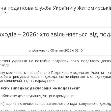
а податкова служба України у Житомирській
ортал
одів – 2026: хто звільняється від под
опубліковано 08 квітня 2026 о 09:10
астині українців не потрібно подавати річну податкову декл
оходи.
аку можливість передбачено Податковим кодексом України – я
соба отримувала лише ті доходи, які не підлягають оподаткув
ув сплачений під час нарахування.
 яких випадках декларація не подається?
 обов’язку декларування, якщо отримували:
емні), що не включаються до загального оподатковуваного доходу