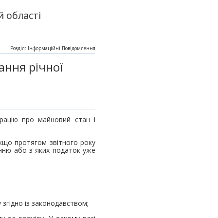
 області
Розділ: Інформаційні Повідомлення
ання річної
арацію про майновий стан і
кщо протягом звітного року
анню або з яких податок уже
 згідно із законодавством;