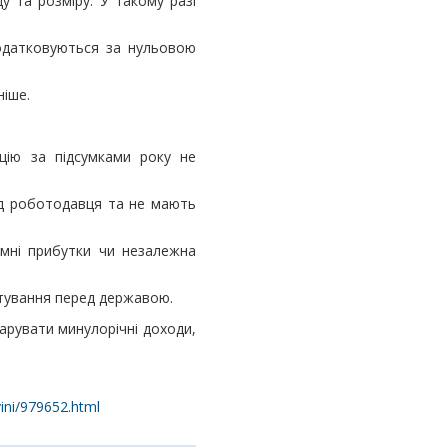
у та розміру. У такому разі
одатковуються за нульовою
ніше.
цію за підсумками року не
від роботодавця та не мають
емні прибутки чи незалежна
ітування перед державою.
арувати минулорічні доходи,
vini/979652.html