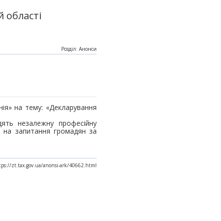
 області
Розділ: Анонси
нія» на тему: «Декларування
адять незалежну професійну
ме на запитання громадян за
tps://zt.tax.gov.ua/anonsi-ark/40662.html